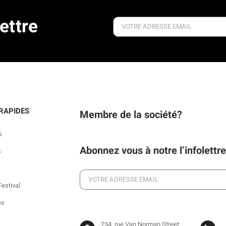
ettre
 RAPIDES
Membre de la société?
s
Abonnez vous à notre l’infolettre
s
estival
es
234, rue Van Norman Street,